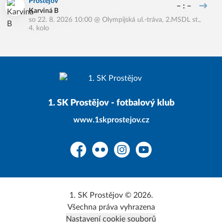
Prostějov
– : –
Karviná B
so 22. 8. 2026 10:00
@
Olympijská ul.-tráva
,
2.MSDL st.,
4. kolo
1. SK Prostějov - fotbalový klub
www.1skprostejov.cz
Facebook
Flickr
Instagram
YouTube
1. SK Prostějov © 2026.
Všechna práva vyhrazena
Nastavení cookie souborů