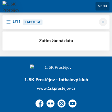
1. SK Prostějov
MENU
U11
TABULKA
Zatím žádná data
1. SK Prostějov - fotbalový klub
www.1skprostejov.cz
Facebook
Flickr
Instagram
YouTube