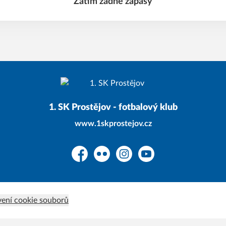
Zatím žádné zápasy
1. SK Prostějov - fotbalový klub
www.1skprostejov.cz
Facebook
Flickr
Instagram
YouTube
ení cookie souborů