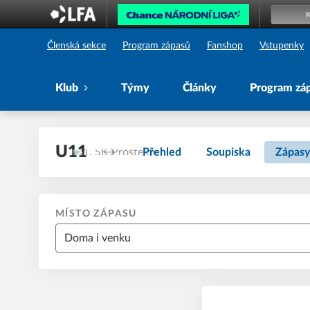
1. SK Prostějov
Členská sekce
Program zápasů
Fanshop
Vstupenky
Klub
Týmy
Články
Program zá
U11
Přehled
Soupiska
Zápasy
MÍSTO ZÁPASU